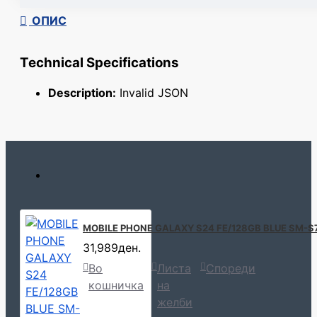
ОПИС
Technical Specifications
Description:
Invalid JSON
MOBILE PHONE GALAXY S24 FE/128GB BLUE SM-
31,989ден.
Во
Листа
Спореди
кошничка
на
желби