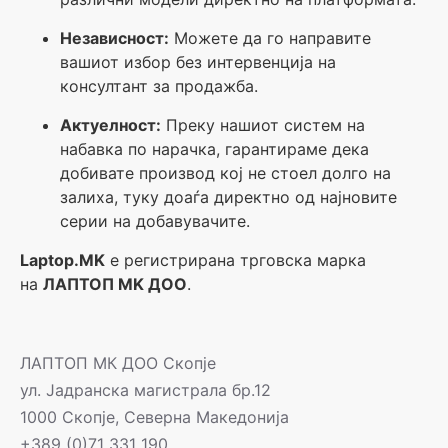
Независност:
Можете да го направите
вашиот избор без интервенција на
консултант за продажба.
Актуелност:
Преку нашиот систем на
набавка по нарачка, гарантираме дека
добивате производ кој не стоел долго на
залиха, туку доаѓа директно од најновите
серии на добавувачите.
Laptop.MK
е регистрирана трговска марка
на
ЛАПТОП MK ДOO
.
ЛАПТОП МК ДОО Скопје
ул. Јадранска магистрала бр.12
1000 Скопје, Северна Македонија
+389 (0)71 331 190