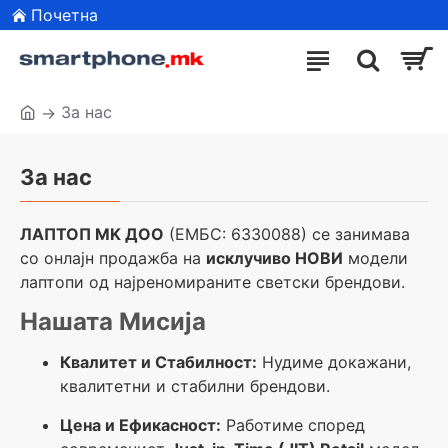
Почетна
За нас
За нас
ЛАПТОП MK ДОО
(ЕМБС: 6330088) се занимава
со онлајн продажба на
исклучиво НОВИ
модели
лаптопи од најреномираните светски брендови.
Нашата Мисија
Квалитет и Стабилност:
Нудиме докажани,
квалитетни и стабилни брендови.
Цена и Ефикасност:
Работиме според