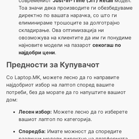
современиот
Just-in-Time (JIT) Retail
модел.
Тоа значи дека производите ги обезбедуваме
директно по вашата нарачка, со што ги
елиминираме трошоците за долготрајно
складирање. Ова оптимизација ни
овозможува на клиентите да им ги понудиме
најновите модели на пазарот
секогаш по
најдобри цени
.
Предности за Купувачот
Со Laptop.MK, можете лесно да го направите
најдобриот избор на лаптоп според вашите
потреби, без да морате да го напуштите вашиот
дом:
Лесен избор:
Можете лесно да го изберете
вашиот лаптоп по категорија.
Споредба:
Имате можност да споредите
различни модели директно на платформата.