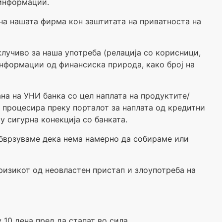
 информации.
на нашата фирма кон заштитата на приватноста на
лучиво за наша употреба (релација со корисници,
 информации од финансиска природа, како број на
на на УНИ банка со цел наплата на продуктите/
 процесира преку порталот за наплата од кредитни
 сигурна конекција со банката.
обврзуваме дека нема намерно да собираме или
ризикот од неовластен пристап и злоупотреба на
10 дена пред да стапат во сила.