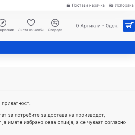
Постави нарачка
Испорака
0 Артикли - 0ден.
корисник
Листа на желби
Спореди
 приватност.
тат за потребите за достава на производот,
ја имате избрано оваа опција, а се чуваат согласно