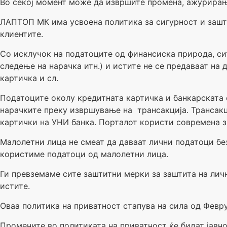
Во секој момент може да извршите промена, ажурирањ
ЛАПТОП МК има усвоена политика за сигурност и зашти
клиентите.
Со исклучок на податоците од финансиска природа, си
следење на нарачка итн.) и истите не се предаваат на
картичка и сл.
Податоците околу кредитната картичка и банкарската 
нарачките преку извршување на трансакција. Трансакц
картички на УНИ банка. Порталот користи современа за
Малолетни лица не смеат да даваат лични податоци бе
користиме податоци од малолетни лица.
Ги превземаме сите заштитни мерки за заштита на лич
истите.
Оваа политика на приватност стапува на сила од Февр
Промените во политиката на приватност ќе бидат јавно 