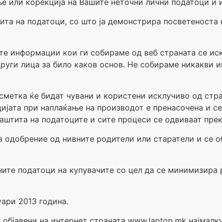
е или корекција на Вашите неточни лични податоци и
та на податоци, со што ја демонстрира посветеноста 
те информации кои ги собираме од веб страната се иск
 други лица за било каков основ. Не собираме никакви
сметка ќе бидат чувани и користени исклучиво од стра
ијата при наплаќање на производот е пренасочена и се
штита на податоците и сите процеси се одвиваат преку
з одобрение од нивните родители или старатели и се 
ните податоци на купувачите со цел да се минимизира 
уари 2013 година.
објавени на интернет странатa www.laptop.mk најмалку 