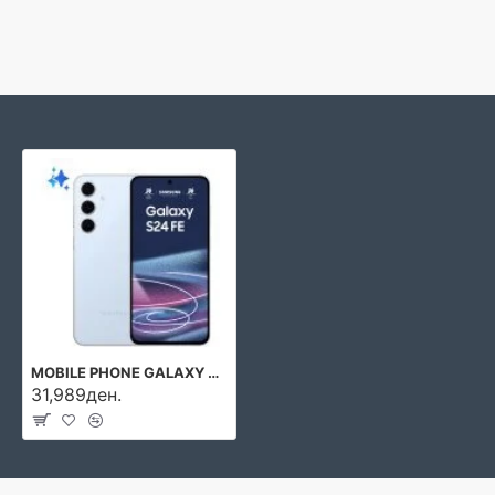
MOBILE PHONE GALAXY S24 FE/128GB BLUE SM-S721B SAMSUNG
31,989ден.