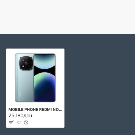
MOBILE PHONE REDMI NOTE 14PRO+/12/512G BLUE MZB0IIWEU XIAOMI
25,180ден.