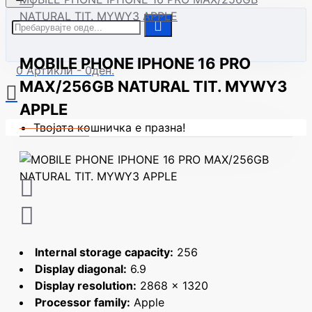
NATURAL TIT. MYWY3 APPLE
MOBILE PHONE IPHONE 16 PRO
0 Артикли - 0ден.
MAX/256GB NATURAL TIT. MYWY3
APPLE
Твојата кошничка е празна!
Internal storage capacity:
256
Display diagonal:
6.9
Display resolution:
2868 x 1320
Processor family:
Apple