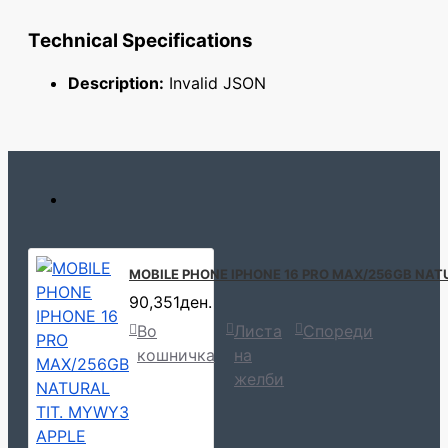
Technical Specifications
Description:
Invalid JSON
MOBILE PHONE IPHONE 16 PRO MAX/256GB NAT
90,351ден.
Во
Листа
Спореди
кошничка
на
желби