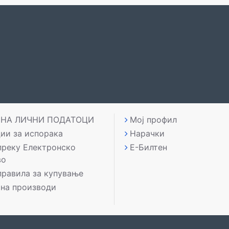
 НА ЛИЧНИ ПОДАТОЦИ
Мој профил
ии за испорака
Нарачки
преку Електронско
Е-Билтен
во
правила за купување
 на производи