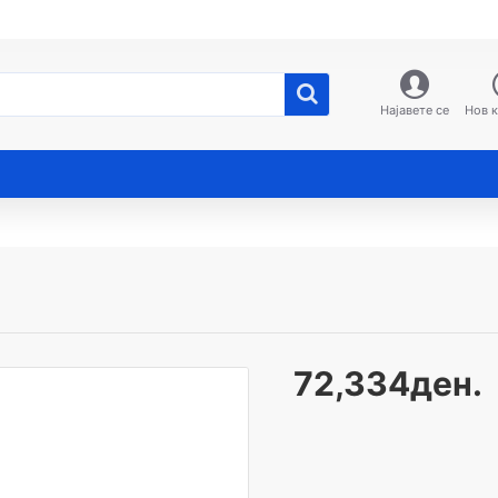
Најавете се
Нов 
72,334ден.