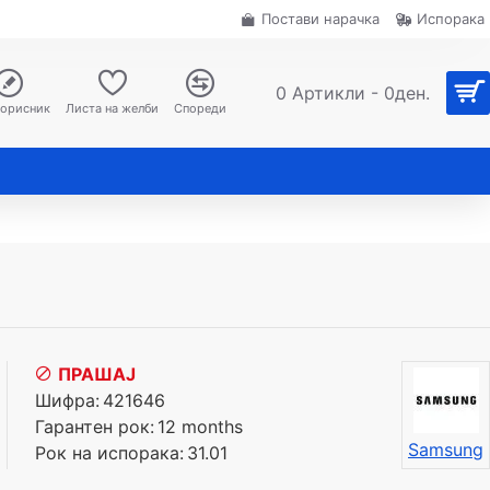
Постави нарачка
Испорака
0 Артикли - 0ден.
корисник
Листа на желби
Спореди
ПРАШАЈ
Шифра:
421646
Гарантен рок:
12 months
Samsung
Рок на испорака:
31.01