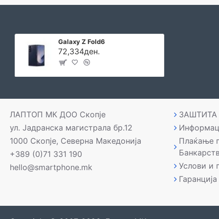
Galaxy Z Fold6
72,334ден.
ЛАПТОП МК ДОО Скопје
ЗАШТИТА
ул. Јадранска магистрала бр.12
Информац
1000 Скопје, Северна Македонија
Плаќање 
Банкарст
+389 (0)71 331 190
Услови и 
hello@smartphone.mk
Гаранција