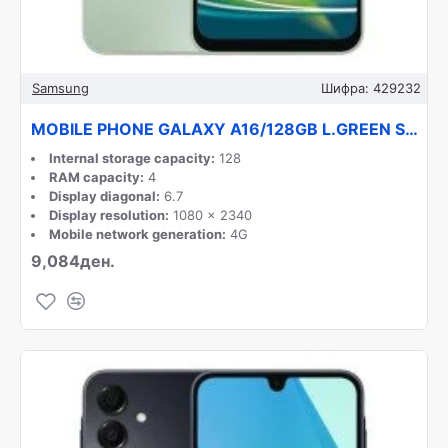
Samsung
Шифра:
429232
MOBILE PHONE GALAXY A16/128GB L.GREEN SM-A165F SAMSUNG
Internal storage capacity:
128
RAM capacity:
4
Display diagonal:
6.7
Display resolution:
1080 x 2340
Mobile network generation:
4G
9,084ден.