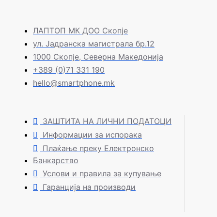
ЛАПТОП МК ДОО Скопје
ул. Јадранска магистрала бр.12
1000 Скопје, Северна Македонија
+389 (0)71 331 190
hello@smartphone.mk
ЗАШТИТА НА ЛИЧНИ ПОДАТОЦИ
Информации за испорака
Плаќање преку Електронско
Банкарство
Услови и правила за купување
Гаранција на производи