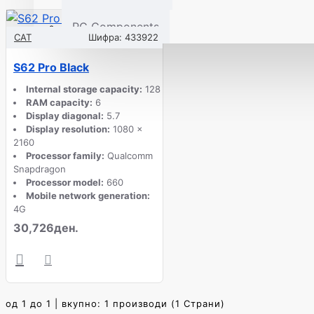
PC Components
CAT
Шифра:
433922
S62 Pro Black
Internal storage capacity:
128
RAM capacity:
6
Display diagonal:
5.7
Display resolution:
1080 x
2160
Processor family:
Qualcomm
Snapdragon
Processor model:
660
Mobile network generation:
4G
30,726ден.
од 1 до 1 | вкупно: 1 производи (1 Страни)